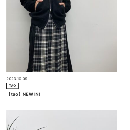
2023.10.09
TAO
【tao】NEW IN!