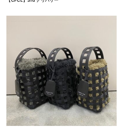
【CFCL】3rd デリバリー