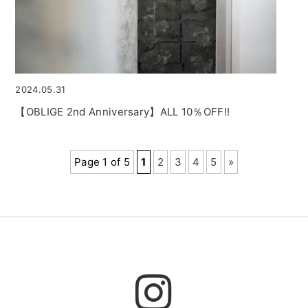
2024.05.31
【OBLIGE 2nd Anniversary】ALL 10％OFF!!
Page 1 of 5
1
2
3
4
5
»