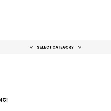
▽ SELECT CATEGORY ▽
NG!